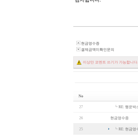
현금영수증
결제금액미확인문의
이상만 코멘트 쓰기가 가능합니다
No
27
┗
RE: 행운
26
현금영수증
25
┗
RE: 현금영