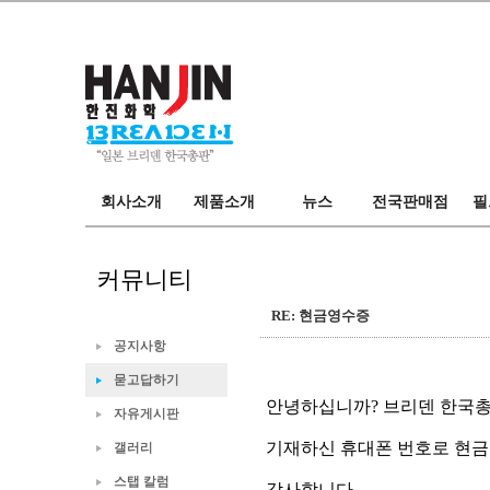
브리덴
마루후지
회사소개
한진화학
필드
회사소개
제품소개
뉴스
전국판매점
필
오시는길
카탈로그
뉴스
전국판매점
스탭
커뮤니티
RE: 현금영수증
공지사항
묻고답하기
안녕하십니까? 브리덴 한국
자유게시판
기재하신 휴대폰 번호로 현
갤러리
스탭 칼럼
감사합니다.