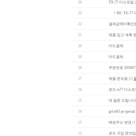
24
TX-77 디스포일
23
┗
RE: TX-
22
결제금액미확인
21
제품 입고 계획 
20
카드결제
19
카드결제
18
주문번호 20180
17
제품 문의용
[1]
16
로드 tx77 디
15
재 질문 드립니다
14
grf-tr85 pe spe
13
배송주소 변경
[1
12
로드 구입 문의입