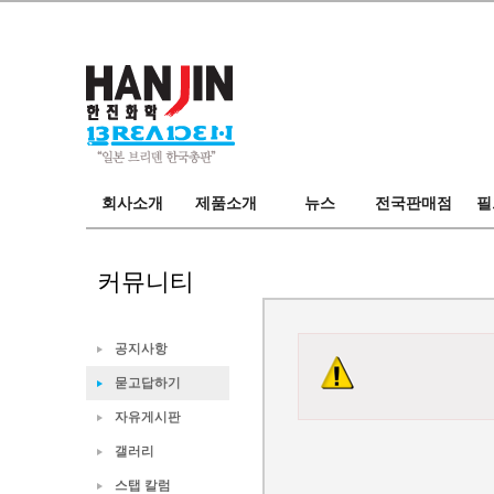
브리덴
마루후지
회사소개
한진화학
필드
회사소개
제품소개
뉴스
전국판매점
필
오시는길
카탈로그
뉴스
전국판매점
스탭
커뮤니티
공지사항
묻고답하기
자유게시판
갤러리
스탭 칼럼