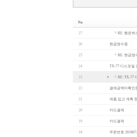
No
27
┗
RE: 행운
26
현금영수증
25
┗
RE: 현금영
24
TX-77 디스포일
23
┗
RE: TX-
22
결제금액미확인
21
제품 입고 계획 
20
카드결제
19
카드결제
18
주문번호 20180