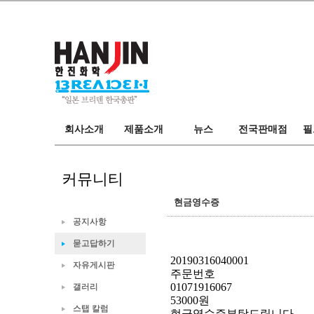
브리덴
마루후지
회사소개
한진화학
필드
회사소개
제품소개
뉴스
전국판매점
필
오시는길
카탈로그
뉴스
전국판매점
스탭
커뮤니티
현금영수증
공지사항
묻고답하기
20190316040001
자유게시판
주문번호
01071916067
갤러리
53000원
스탭 칼럼
현금영수증부탁드립니다