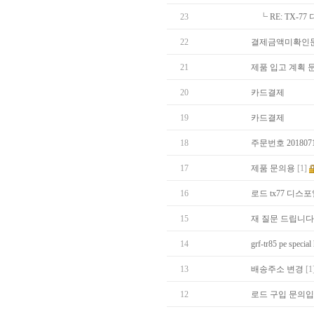
23
┗
RE: TX-
22
결제금액미확인
21
제품 입고 계획 
20
카드결제
19
카드결제
18
주문번호 20180
17
제품 문의용
[1]
16
로드 tx77 디
15
재 질문 드립니다
14
grf-tr85 pe spe
13
배송주소 변경
[1
12
로드 구입 문의입